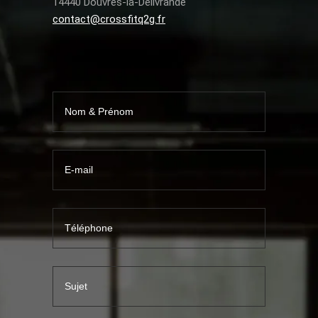
14440 Douvres-la-Délivrande
contact@crossfitq2g.fr