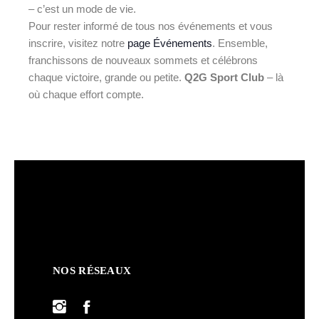
– c’est un mode de vie.
Pour rester informé de tous nos événements et vous
inscrire, visitez notre
page Événements
. Ensemble,
franchissons de nouveaux sommets et célébrons
chaque victoire, grande ou petite.
Q2G Sport Club
– là
où chaque effort compte.
NOS RÉSEAUX