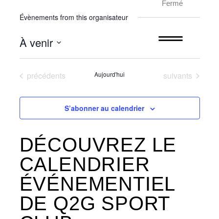
Fermé
Évènements from this organisateur
À venir
Sélectionnez
une
Évènements
Évènements
précédents
Aujourd'hui
suivants
date.
S’abonner au calendrier
DÉCOUVREZ LE
CALENDRIER
ÉVÉNEMENTIEL
DE Q2G SPORT